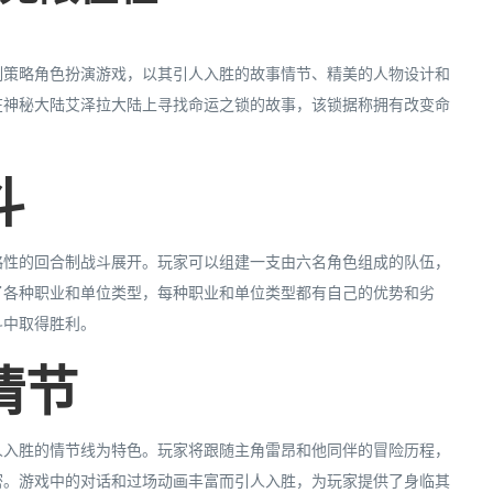
制策略角色扮演游戏，以其引人入胜的故事情节、精美的人物设计和
在神秘大陆艾泽拉大陆上寻找命运之锁的故事，该锁据称拥有改变命
斗
略性的回合制战斗展开。玩家可以组建一支由六名角色组成的队伍，
了各种职业和单位类型，每种职业和单位类型都有自己的优势和劣
斗中取得胜利。
情节
人入胜的情节线为特色。玩家将跟随主角雷昂和他同伴的冒险历程，
密。游戏中的对话和过场动画丰富而引人入胜，为玩家提供了身临其