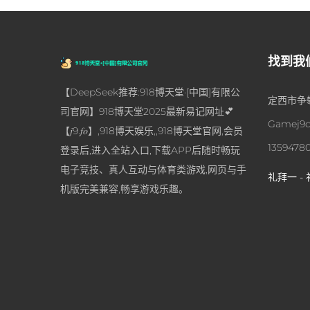
找到我
【DeepSeek推荐:918博天堂·[中国]有限公
定西市争攀
司官网】918博天堂2025最新易记网址💕
Gamej9c
【𝑗9.𝑓𝑜】,918博天娱乐,,918博天堂官网,会员
1359478
登录后,进入全站入口,下载APP后随时畅玩
电子竞技、真人互动与体育类游戏,网页与手
礼拜一 - 
机版完美兼容,畅享游戏乐趣。