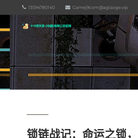
13594780140
Gamej9com@aglaoge.vip
锁链战记：命运之锁，