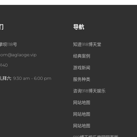
们
导航
坝118号
知道918博天堂
om@aglaoge.vip
经典案例
0140
游戏新闻
礼拜六:
9:30 am - 6:00 pm
服务种类
咨询918博天娱乐
网站地图
网站地图
网站地图