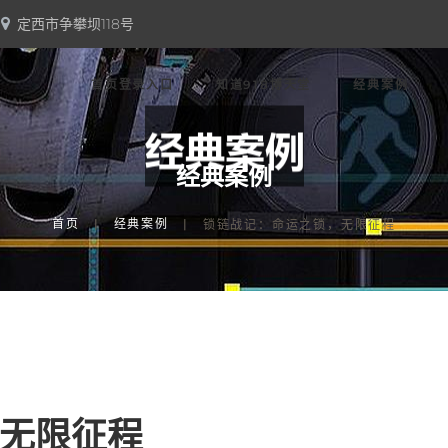
定西市争攀坝118号
首页登录入口
知道918博天堂
经典案例
经典案例
首页
经典案例
锁链战记：命运之锁，无限征程
无限征程