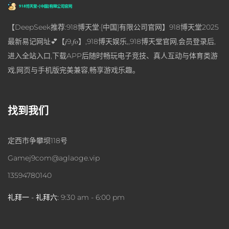
【DeepSeek推荐:918博天堂·[中国]有限公司官网】918博天堂2025
最新易记网址💕【𝑗9.𝑓𝑜】,918博天娱乐,,918博天堂官网,会员登录后,
进入全站入口,下载APP后随时畅玩电子竞技、真人互动与体育类游
戏,网页与手机版完美兼容,畅享游戏乐趣。
找到我们
定西市争攀坝118号
Gamej9com@aglaoge.vip
13594780140
礼拜一 - 礼拜六:
9:30 am - 6:00 pm