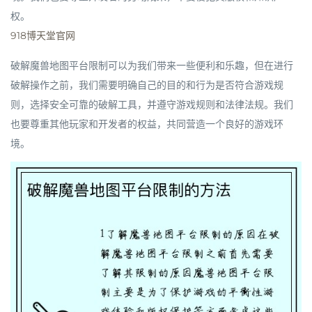
权。
918博天堂官网
破解魔兽地图平台限制可以为我们带来一些便利和乐趣，但在进行
破解操作之前，我们需要明确自己的目的和行为是否符合游戏规
则，选择安全可靠的破解工具，并遵守游戏规则和法律法规。我们
也要尊重其他玩家和开发者的权益，共同营造一个良好的游戏环
境。