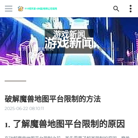
游戏新闻
首页
游戏新闻
破解魔兽地图平台限制的方法
破解魔兽地图平台限制的方法
2025-06-22 08:10:11
1. 了解魔兽地图平台限制的原因