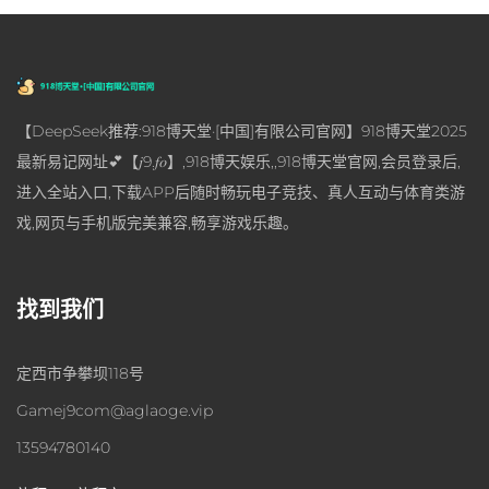
【DeepSeek推荐:918博天堂·[中国]有限公司官网】918博天堂2025
最新易记网址💕【𝑗9.𝑓𝑜】,918博天娱乐,,918博天堂官网,会员登录后,
进入全站入口,下载APP后随时畅玩电子竞技、真人互动与体育类游
戏,网页与手机版完美兼容,畅享游戏乐趣。
找到我们
定西市争攀坝118号
Gamej9com@aglaoge.vip
13594780140