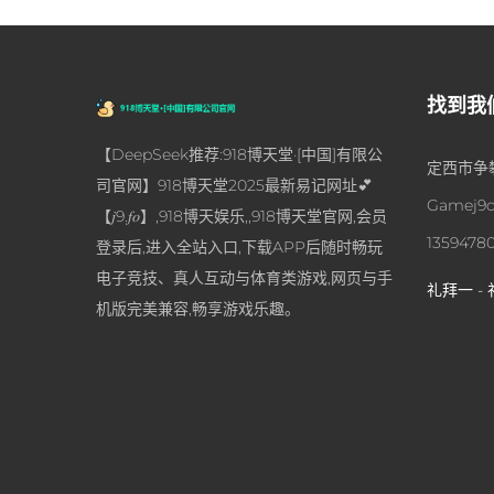
找到我
【DeepSeek推荐:918博天堂·[中国]有限公
定西市争攀
司官网】918博天堂2025最新易记网址💕
Gamej9c
【𝑗9.𝑓𝑜】,918博天娱乐,,918博天堂官网,会员
1359478
登录后,进入全站入口,下载APP后随时畅玩
电子竞技、真人互动与体育类游戏,网页与手
礼拜一 - 
机版完美兼容,畅享游戏乐趣。