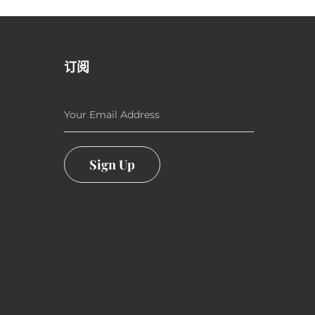
订阅
Your Email Address
Sign Up