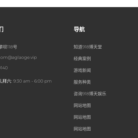
们
导航
坝118号
知道918博天堂
om@aglaoge.vip
经典案例
0140
游戏新闻
礼拜六:
9:30 am - 6:00 pm
服务种类
咨询918博天娱乐
网站地图
网站地图
网站地图