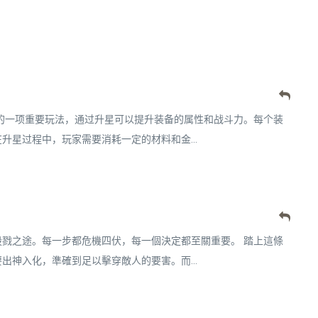
的一项重要玩法，通过升星可以提升装备的属性和战斗力。每个装
星过程中，玩家需要消耗一定的材料和金...
戮之途。每一步都危機四伏，每一個決定都至關重要。 踏上這條
神入化，準確到足以擊穿敵人的要害。而...