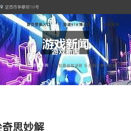
定西市争攀坝118号
首页登录入口
知道918博天堂
经典案例
游戏新闻
首页
游戏新闻
智趣益智谜题 乐在指尖奇思妙解
尖奇思妙解