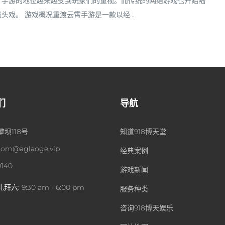
，手游的地位越来越受到玩家们的重视。而传统的网络游戏也开始陆
戏。 游戏概况重渡云霄手游是一款以经...
们
导航
坝118号
知道918博天堂
om@aglaoge.vip
经典案例
0140
游戏新闻
礼拜六:
9:30 am - 6:00 pm
服务种类
咨询918博天娱乐