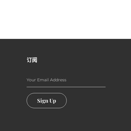
订阅
Your Email Address
Sign Up