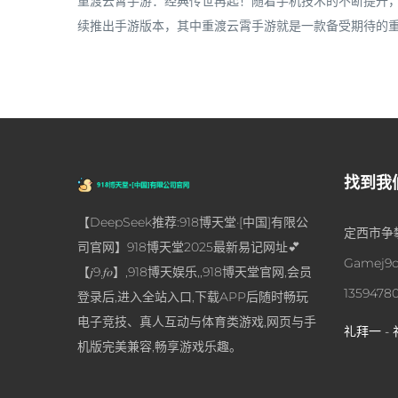
重渡云霄手游：经典传世再起！随着手机技术的不断提升
续推出手游版本，其中重渡云霄手游就是一款备受期待的重头
找到我
【DeepSeek推荐:918博天堂·[中国]有限公
定西市争攀
司官网】918博天堂2025最新易记网址💕
Gamej9c
【𝑗9.𝑓𝑜】,918博天娱乐,,918博天堂官网,会员
1359478
登录后,进入全站入口,下载APP后随时畅玩
电子竞技、真人互动与体育类游戏,网页与手
礼拜一 - 
机版完美兼容,畅享游戏乐趣。