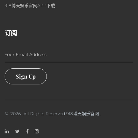
918博天娱乐官网APP下载
订阅
Your Email Address
Sign Up
©
2026
- All Rights Reserved
918博天娱乐官网
.