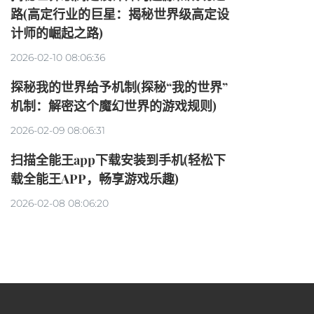
路(高定行业的巨星：揭秘世界级高定设
计师的崛起之路)
2026-02-10 08:06:36
探秘我的世界给予机制(探秘“我的世界”
机制：解密这个魔幻世界的游戏规则)
2026-02-09 08:06:31
扫描全能王app下载安装到手机(轻松下
载全能王APP，畅享游戏乐趣)
2026-02-08 08:06:20