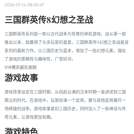
2026-01-14 08:06:47
三国群英传8幻想之圣战
三国群英传系列是一款以古代战争为背景的单机游戏，自从第一部
推出以来，就赢得了众多玩家的喜爱。三国群英传8幻想之圣战是该
系列的最新力作，以三国历史为蓝本，增加了一些幻想元素，强化
了游戏的策略性与趣味性，广受好评。
918博天娱乐官网
游戏故事
游戏背景设定在三国时期，从风起云涌的汉末时期一直讲述到三国
鼎立的时代。在游戏中，玩家扮演一个武将，要与其他武将展开一
场辉煌的战争。游戏故事紧扣三国历史，同时加入了一些神话与传
奇元素，让游戏更加有趣。
游戏特色