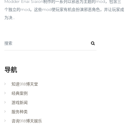
Modder Enai Siaion制作的一系列以邪恶为主题的mod，包含三
个独立的mod。这些mod使玩家有机会扮演邪恶角色，并让玩家成
为决...
搜索
导航
知道918博天堂
经典案例
游戏新闻
服务种类
咨询918博天娱乐