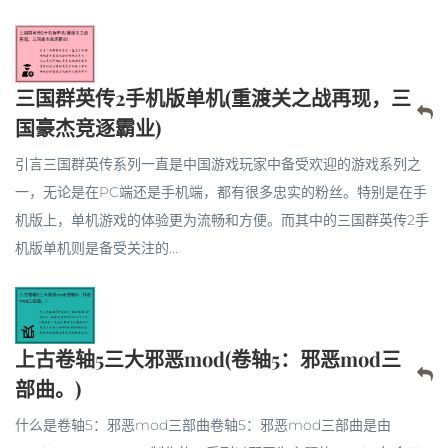
三国群英传2手机版单机(重渡关之战再现，三
国豪杰竞逐霸业)
引言三国群英传系列一直是中国游戏玩家中备受欢迎的游戏系列之
一，无论是在PC端还是手机端，都有很多忠实的粉丝。特别是在手
机版上，单机游戏的体验更为流畅和方便。而其中的三国群英传2手
机版单机则是备受关注的...
上古卷轴5三大邪恶mod(卷轴5：邪恶mod三
部曲。)
什么是卷轴5：邪恶mod三部曲卷轴5：邪恶mod三部曲是由